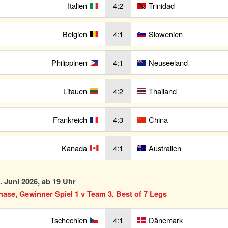
Italien
4:2
Trinidad
Belgien
4:1
Slowenien
Philippinen
4:1
Neuseeland
Litauen
4:2
Thailand
Frankreich
4:3
China
Kanada
4:1
Australien
2. Juni 2026, ab 19 Uhr
se, Gewinner Spiel 1 v Team 3, Best of 7 Legs
Tschechien
4:1
Dänemark