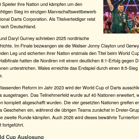
i Spieler ihre Nation und kämpfen um den
ächtigen Sieg im einzigen Mannschaftswettbewerb
ional Darts Corporation. Als Titelverteidiger reist
 nach Deutschland.
und Daryl Gurney schrieben 2025 nordirische
hichte. Im Finale bezwangen sie die Waliser Jonny Clayton und Gerwy
den Leg und sicherten ihrer Nation erstmals den Titel beim World Cup
Halbfinale hatten die Nordiren mit einem deutlichen 8:1-Erfolg gegen 
onen unterstrichen. Wales erreichte das Endspiel durch einen 8:5-Sieg
e.
mfassenden Reform im Jahr 2023 wird der World Cup of Darts ausschli
ausgetragen. Das Teilnehmerfeld wurde auf 40 Nationen erweitert, 
en komplett abgeschafft wurden. Die vier gesetzten Nationen greifen ers
ns Geschehen ein, während die übrigen Teams zunächst in Dreier-Gr
die zweite Runde kämpfen. Auch 2026 wird dieses bewährte Turnierfor
 fortgeführt.
ld Cup Auslosung