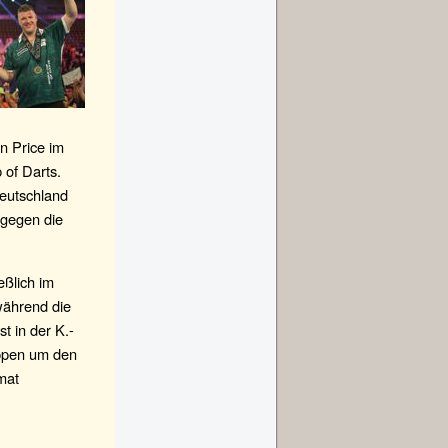
n Price im
 of Darts.
Deutschland
 gegen die
eßlich im
während die
t in der K.-
uppen um den
mat