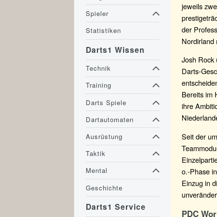
jeweils zwe
Spieler
prestigetr
der Profess
Statistiken
Nordirland
Darts1 Wissen
Josh Rock 
Technik
Darts-Gesc
entscheiden
Training
Bereits im 
Darts Spiele
ihre Ambiti
Niederland
Dartautomaten
Seit der u
Ausrüstung
Teammodus 
Taktik
Einzelparti
Mental
o.-Phase i
Einzug in 
Geschichte
unverändert
Darts1 Service
PDC Wor