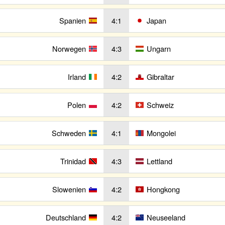
Spanien
4:1
Japan
Norwegen
4:3
Ungarn
Irland
4:2
Gibraltar
Polen
4:2
Schweiz
Schweden
4:1
Mongolei
Trinidad
4:3
Lettland
Slowenien
4:2
Hongkong
Deutschland
4:2
Neuseeland