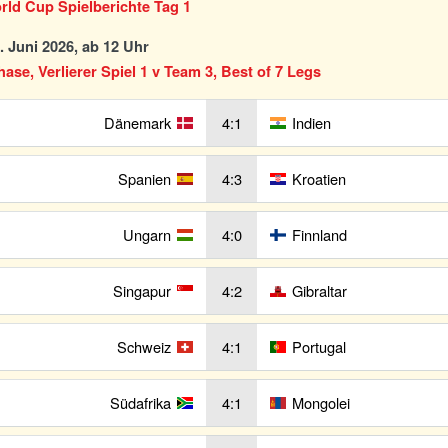
ld Cup Spielberichte Tag 1
2. Juni 2026, ab 12 Uhr
se, Verlierer Spiel 1 v Team 3, Best of 7 Legs
Dänemark
4:1
Indien
Spanien
4:3
Kroatien
Ungarn
4:0
Finnland
Singapur
4:2
Gibraltar
Schweiz
4:1
Portugal
Südafrika
4:1
Mongolei