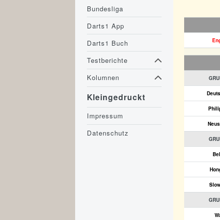
Bundesliga
Darts1 App
En
Darts1 Buch
Testberichte
Kolumnen
GRU
Deut
Kleingedruckt
Phil
Impressum
Neus
Datenschutz
GRU
Be
Hon
Slo
GRU
W