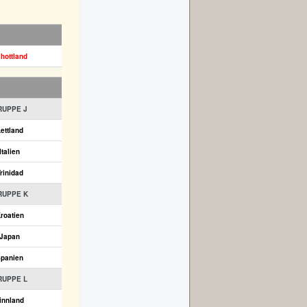
hottland
RUPPE J
ettland
Italien
rinidad
RUPPE K
roatien
Japan
panien
RUPPE L
innland