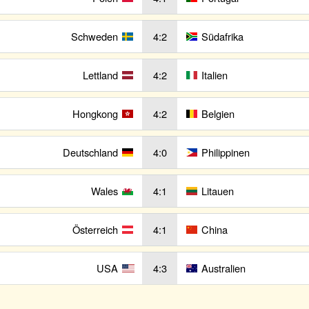
Schweden
4:2
Südafrika
Lettland
4:2
Italien
Hongkong
4:2
Belgien
Deutschland
4:0
Philippinen
Wales
4:1
Litauen
Österreich
4:1
China
USA
4:3
Australien