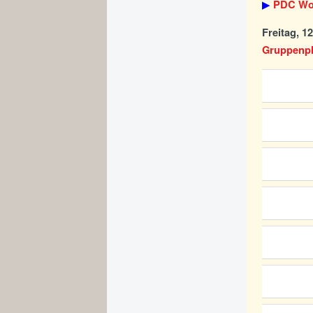
▶
PDC Wor
Freitag, 1
Gruppenpha