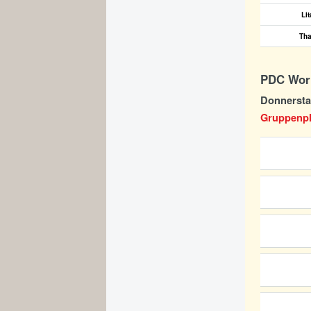
Li
Tha
PDC Worl
Donnerstag
Gruppenpha