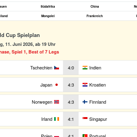
tauen
Südafrika
China
N
iland
Mongolei
Frankreich
d Cup Spielplan
, 11. Juni 2026, ab 19 Uhr
se, Spiel 1, Best of 7 Legs
Tschechien
4:0
Indien
Japan
4:3
Kroatien
Norwegen
4:3
Finnland
Irland
4:1
Singapur
Polen
4:1
Portugal