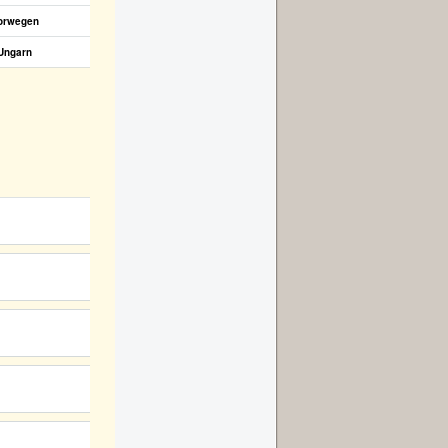
orwegen
Ungarn