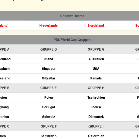
Gesetzte Teams
gland
Niederlande
Nordirland
Sc
PDC World Cup Gruppen
PPE A
GRUPPE D
GRUPPE G
G
schland
Irland
Australien
L
ippinen
Singapur
USA
eeland
Gibraltar
Kanada
T
PPE B
GRUPPE E
GRUPPE H
G
lgien
Polen
Tschechien
K
gkong
Portugal
Indien
wenien
Schweiz
Dänemark
S
PPE C
GRUPPE F
GRUPPE I
G
ales
Schweden
Österreich
F