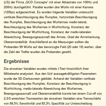
(L5)) der Firma „GCD Concepts“ mit einer Abtastrate von 100Hz und
200Hz durchgeführt. Parallel wurden drei Würfe mit einer Kamera
(120fps) aufgezeichnet. Es wurden folgende Variablen untersucht:
vertikale Beschleunigung des Rumpfes, horizontale Beschleunigung
des Rumpfes, Beschleunigung des Wurfarmes medio-lateral,
Beschleunigung des Wurfarmes in Wurfrichtung, Konstanz der
Beschleunigung der Wurfrichtung, Konstanz der medio-lateralen
Abweichung, Bewegungsausmaß des Armes, Grad der Armstreckung,
Oberarmstabilität. Anschließend an die Messungen sollten die
Probanden 99 Würfe auf das bevorzugte Feld (20 oder 19) werfen, über
die Zahl der Treffer wurden die Probanden gereiht.
Ergebnisse
Die einzelnen Variablen wurden mittels t-Test hinsichtlich ihrer
Mittelwerte analysiert. Aus den fünf aussagekräftigsten Parametern
wurde der 5D-Dartsscreen gebildet. Anhand der Variablen vertikale
Beschleunigung des Rumpfes, Konstanz der Beschleunigung in
Wurfrichtung, medio-laterale Abweichung des Wurfarmes,
Bewegungsausmaß und Oberarmstabilität konnte bei einem Cut-off von
2,5/5 erreichten Trennwerten der einzelnen Variablen eine Trennschärfe
von 89,5% Sensitivität und 83,3% Spezifität zur Unterscheidung