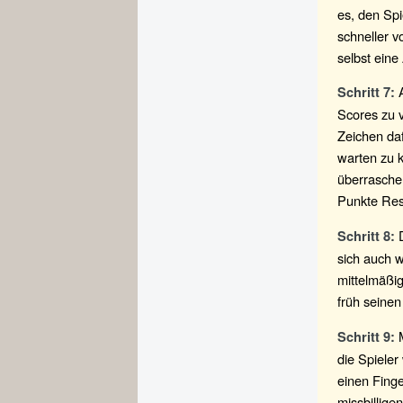
es, den Spi
schneller v
selbst eine
A
Schritt 7:
Scores zu v
Zeichen daf
warten zu 
überraschen
Punkte Rest
D
Schritt 8:
sich auch w
mittelmäßig
früh seine
M
Schritt 9:
die Spieler
einen Fing
missbillige