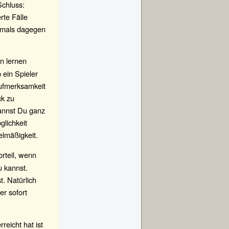
chluss:
rte Fälle
iemals dagegen
n lernen
 ein Spieler
ufmerksamkeit
ck zu
annst Du ganz
glichkeit
elmäßigkeit.
orteil, wenn
u kannst.
. Natürlich
er sofort
reicht hat ist