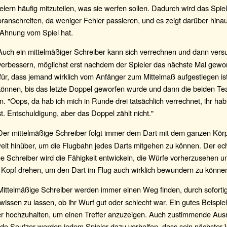
elern häufig mitzuteilen, was sie werfen sollen. Dadurch wird das Spie
oranschreiten, da weniger Fehler passieren, und es zeigt darüber hin
 Ahnung vom Spiel hat.
uch ein mittelmäßiger Schreiber kann sich verrechnen und dann vers
erbessern, möglichst erst nachdem der Spieler das nächste Mal gewor
ür, dass jemand wirklich vom Anfänger zum Mittelmaß aufgestiegen ist,
können, bis das letzte Doppel geworfen wurde und dann die beiden T
. "Oops, da hab ich mich in Runde drei tatsächlich verrechnet, ihr ha
. Entschuldigung, aber das Doppel zählt nicht."
er mittelmäßige Schreiber folgt immer dem Dart mit dem ganzen Körpe
eit hinüber, um die Flugbahn jedes Darts mitgehen zu können. Der ec
e Schreiber wird die Fähigkeit entwickeln, die Würfe vorherzusehen u
n Kopf drehen, um den Dart im Flug auch wirklich bewundern zu könne
ittelmäßige Schreiber werden immer einen Weg finden, durch sofort
 wissen zu lassen, ob ihr Wurf gut oder schlecht war. Ein gutes Beispiel 
er hochzuhalten, um einen Treffer anzuzeigen. Auch zustimmende Aus
nde Seufzer werden jedem Spieler dazu verhelfen, dass sein nächster