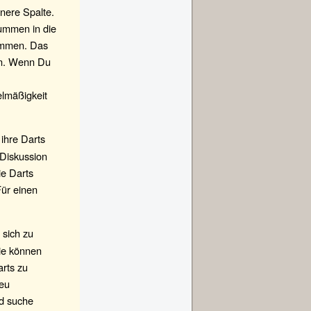
nere Spalte.
Summen in die
Summen. Das
gen. Wenn Du
elmäßigkeit
ihre Darts
 Diskussion
ie Darts
ür einen
 sich zu
ie können
arts zu
neu
nd suche