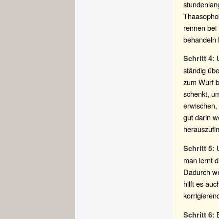
stundenlan
Thaasophobi
rennen bei
behandeln 
U
Schritt 4:
ständig übe
zum Wurf b
schenkt, u
erwischen,
gut darin w
herauszufin
U
Schritt 5:
man lernt d
Dadurch wei
hilft es au
korrigieren
E
Schritt 6: