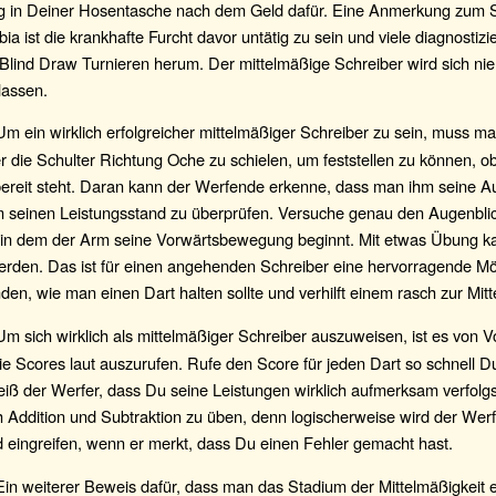
g in Deiner Hosentasche nach dem Geld dafür. Eine Anmerkung zum S
a ist die krankhafte Furcht davor untätig zu sein und viele diagnostizie
 Blind Draw Turnieren herum. Der mittelmäßige Schreiber wird sich n
lassen.
m ein wirklich erfolgreicher mittelmäßiger Schreiber zu sein, muss ma
r die Schulter Richtung Oche zu schielen, um feststellen zu können, ob
ereit steht. Daran kann der Werfende erkenne, dass man ihm seine A
m seinen Leistungsstand zu überprüfen. Versuche genau den Augenbli
 in dem der Arm seine Vorwärtsbewegung beginnt. Mit etwas Übung k
erden. Das ist für einen angehenden Schreiber eine hervorragende Mö
den, wie man einen Dart halten sollte und verhilft einem rasch zur Mitt
m sich wirklich als mittelmäßiger Schreiber auszuweisen, ist es von V
ie Scores laut auszurufen. Rufe den Score für jeden Dart so schnell D
ß der Werfer, dass Du seine Leistungen wirklich aufmerksam verfolgst
ch Addition und Subtraktion zu üben, denn logischerweise wird der Werf
d eingreifen, wenn er merkt, dass Du einen Fehler gemacht hast.
in weiterer Beweis dafür, dass man das Stadium der Mittelmäßigkeit er