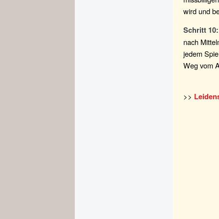
wird und be
Schritt 10:
nach Mittel
jedem Spie
Weg vom An
>>
Leidens