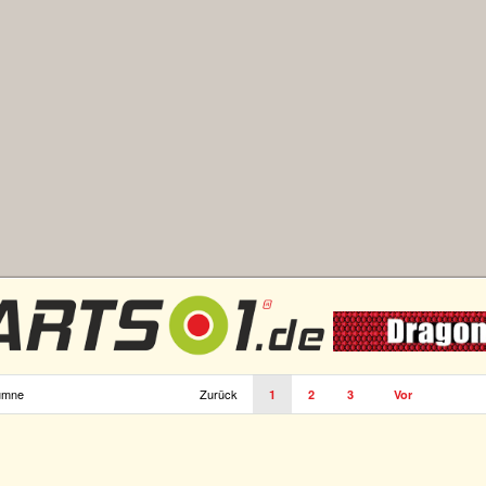
umne
Zurück
1
2
3
Vor