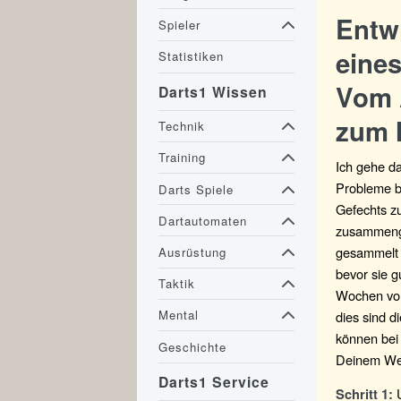
Entw
Spieler
eines
Statistiken
Vom 
Darts1 Wissen
zum 
Technik
Training
Ich gehe da
Probleme be
Darts Spiele
Gefechts zu
Dartautomaten
zusammenge
gesammelt 
Ausrüstung
bevor sie 
Taktik
Wochen vom
Mental
dies sind d
können bei
Geschichte
Deinem We
Darts1 Service
U
Schritt 1: