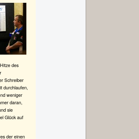
 Hitze des
r
er Schreiber
t durchlaufen,
end weniger
mmer daran,
und sie
el Glück auf
res der einen