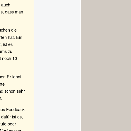
l auch
aus, dass man
uchen die
fen hat. Ein
 ist es
eams zu
bt noch 10
r. Er lehnt
hte
nd schon sehr
n.
iges Feedback
dafür ist es,
rufe oder
 Wurf besser