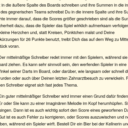
 in die äußere Spalte des Boards schreiben und ihre Summen in die in
 des gegnerischen Teams schreibst Du in die innere Spalte und ihre 
hte immer darauf, dass die Scores größer geschrieben sind als die 
icherheit dazu, dass die Spieler das Spiel wirklich aufmerksam verfol
kleine Herzchen und, statt Kreisen, Pünktchen malst und Deine
kürzungen für 26 Punkte benutzt, treibt Dich das auf dem Weg zu Mitt
tück voran.
er mittelmäßige Schreiber redet immer mit den Spielern, während sie 
rd ziehen. Es kann sehr sinnvoll sein, den werfenden Spieler in eine
nkel seiner Darts im Board, oder darüber, wie langsam oder schnell d
urden oder auch über Deinen letzten Zahnarztbesuch zu verwickeln. F
en Schreiber eignet sich fast jedes Thema.
in guter mittelmäßiger Schreiber wird immer einen Grund dafür finden
r oder Sie kann zu einer imaginären Melodie im Kopf herumhüpfen. S
ingen. Dann ist es auch wichtig sofort den Score eines geworfenen D
ut ist es auch Fehler zu korrigieren, oder Scores auszuwischen und 
ben, während ein Spieler wirft. Bestell Dir ein Bier bei der Kellnerin u