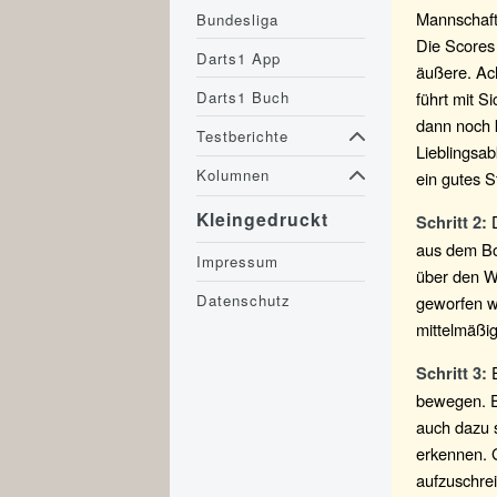
Mannschaft
Bundesliga
Die Scores
Darts1 App
äußere. Ac
Darts1 Buch
führt mit S
dann noch 
Testberichte
Lieblingsab
Kolumnen
ein gutes S
Kleingedruckt
D
Schritt 2:
aus dem Boa
Impressum
über den Wi
Datenschutz
geworfen w
mittelmäßig
E
Schritt 3:
bewegen. E
auch dazu s
erkennen. G
aufzuschrei