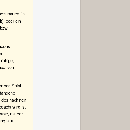
abzubauen, in
t), oder ein
 bzw.
onbons
rd
 ruhige,
hsel von
r das Spiel
efangene
n des nächsten
dacht wird ist
ase, mit der
ng laut