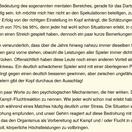
 Bedeutung des sogenannten mentalen Bereiches, gerade für das Darts
ttig sein. Ich möchte mich hier nicht an den Spekulationen beteiligen, zu
 Erfolg von der richtigen Einstellung im Kopf anhängt, die Schätzunge
ch von 70% bis 95%, denn jeder hat wohl schon Situationen erlebt, in
en einen Streich gespielt haben, dennoch ein paar kurze Bemerkungen
n verwunderlich, dass über die Jahre hinweg nahezu immer dieselben 
en ganz vorne stehen, obwohl die Leistungen aller Spieler immer dicht
ken. Offensichtlich haben diese Leute noch einen anderen Vorteil als
niveau. Ein deutlich schwächerer Spieler wird mit einer überlegenen
ingt gegen einen deutlich besseren gewinnen, aber zwischen ungefähr
elern gibt der Kopf durchaus den Ausschlag!
in paar Worte zu den psychologischen Mechanismen, die hier wirken.
Kampf-/Fluchtreaktion zu nennen. Wie jeder wohl schon mal erlebt hab
ich während eines Matches häufig deutlich unter Stress. Die Situation w
rohung empfunden, und unser Gehirn reagiert auf diese Bedrohung mit
das den Organismus als Vorbereitung auf Kampf und / oder Flucht in 
oll, körperliche Höchstleistungen zu vollbringen.