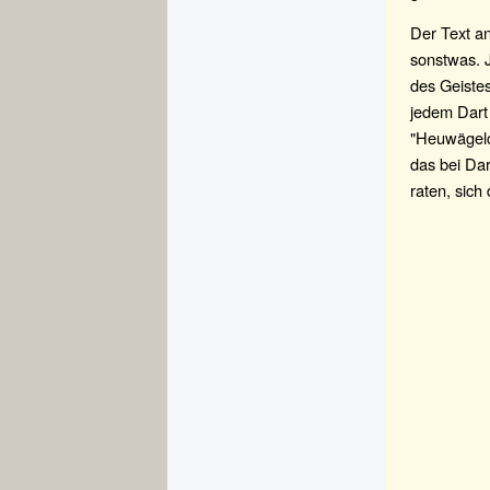
Der Text an
sonstwas. J
des Geistes
jedem Dart
"Heuwägelch
das bei Dar
raten, sich