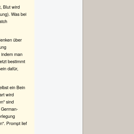
, Blut wird
ung). Was bei
atch
denken über
iung
t, indem man
jetzt bestimmt
ein dafür,
lbst ein Bein
art wird
en" sind
im German-
erlegung
n". Prompt lief