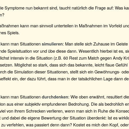
e Symptome nun bekannt sind, taucht natürlich die Frage auf: Was k
un?
aßnahmen kann man sinnvoll unterteilen in Maßnahmen im Vorfeld 
nes Spiels.
kann man Situationen
: Man stelle sich Zuhause im Geiste
simulieren
de Spielsituation vor und übe diese dann. Wesentlich hierbei ist es, si
ichst intensiv in die Situation (z.B. 60 Rest zum Match gegen Andy Kr
setzen. Möglichst so stark, dass sich das bekannte, leicht flaue Gefüh
Durch die Simulation dieser Situationen, stellt sich ein Gewöhnungs- ode
ffekt ein, der dazu führt, dass man in der tatsächlichen Lage dann deu
kann man Situationen
: Wie oben erwähnt, resultiert die
durchdenken
tion aus einer subjektiv empfundenen Bedrohung. Die als bedrohlich 
viel von ihrem Schrecken verlieren, wenn man sich in Ruhe die Konse
 und dabei die eigene Bewertung der Situation überdenkt: Ist es wirkli
 zu verfehlen, was passiert denn dann? Kostet es mich den Kopf, oder