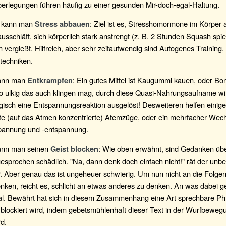
berlegungen führen häufig zu einer gesunden Mir-doch-egal-Haltung.
kann man
: Ziel ist es, Stresshomormone im Körper 
Stress abbauen
sschläft, sich körperlich stark anstrengt (z. B. 2 Stunden Squash spiel
 vergießt. Hilfreich, aber sehr zeitaufwendig sind Autogenes Training,
techniken.
ann man
: Ein gutes Mittel ist Kaugummi kauen, oder B
Entkrampfen
So ulkig das auch klingen mag, durch diese Quasi-Nahrungsaufname wi
gisch eine Entspannungsreaktion ausgelöst! Desweiteren helfen einige
rte (auf das Atmen konzentrierte) Atemzüge, oder ein mehrfacher Wec
annung und -entspannung.
nn man seinen
: Wie oben erwähnt, sind Gedanken übe
Geist blocken
esprochen schädlich. "Na, dann denk doch einfach nicht!" rät der unb
. Aber genau das ist ungeheuer schwierig. Um nun nicht an die Folge
nken, reicht es, schlicht an etwas anderes zu denken. An was dabei ge
gal. Bewährt hat sich in diesem Zusammenhang eine Art sprechbare Phr
blockiert wird, indem gebetsmühlenhaft dieser Text in der Wurfbewegu
d.