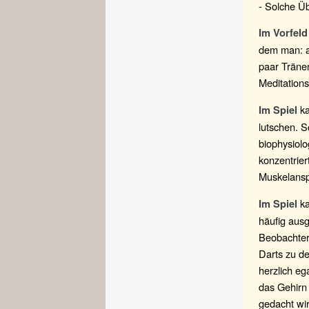
- Solche Ü
Im Vorfeld
dem man: au
paar Tränen
Meditations
k
Im Spiel
lutschen. 
biophysiolo
konzentrie
Muskelansp
ka
Im Spiel
häufig ausg
Beobachter
Darts zu de
herzlich e
das Gehirn 
gedacht wir