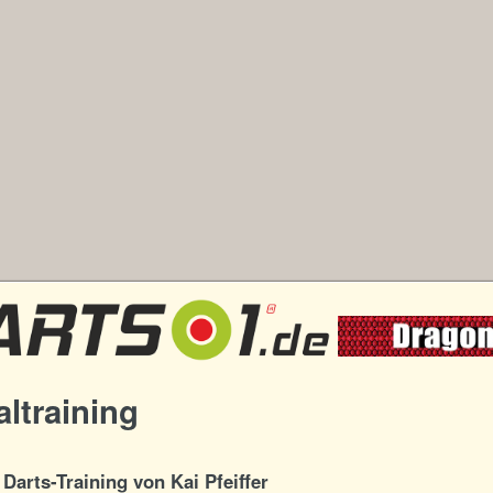
ltraining
Darts-Training von Kai Pfeiffer