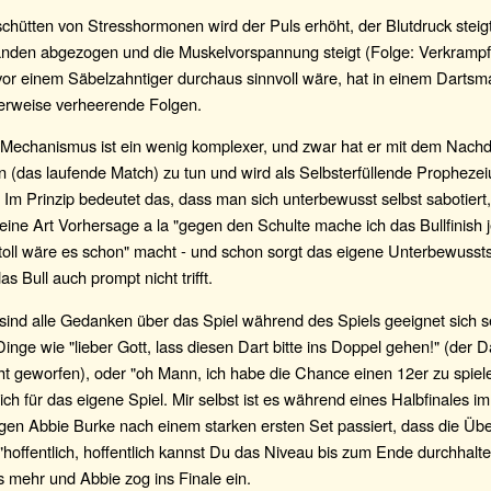
hütten von Stresshormonen wird der Puls erhöht, der Blutdruck steigt
nden abgezogen und die Muskelvorspannung steigt (Folge: Verkrampf
vor einem Säbelzahntiger durchaus sinnvoll wäre, hat in einem Dartsm
herweise verheerende Folgen.
 Mechanismus ist ein wenig komplexer, und zwar hat er mit dem Nach
on (das laufende Match) zu tun und wird als Selbsterfüllende Propheze
 Im Prinzip bedeutet das, dass man sich unterbewusst selbst sabotier
eine Art Vorhersage a la "gegen den Schulte mache ich das Bullfinish 
 toll wäre es schon" macht - und schon sorgt das eigene Unterbewussts
s Bull auch prompt nicht trifft.
ind alle Gedanken über das Spiel während des Spiels geeignet sich se
 Dinge wie "lieber Gott, lass diesen Dart bitte ins Doppel gehen!" (der D
cht geworfen), oder "oh Mann, ich habe die Chance einen 12er zu spiel
lich für das eigene Spiel. Mir selbst ist es während eines Halbfinales 
gen Abbie Burke nach einem starken ersten Set passiert, dass die Üb
"hoffentlich, hoffentlich kannst Du das Niveau bis zum Ende durchhalte
s mehr und Abbie zog ins Finale ein.