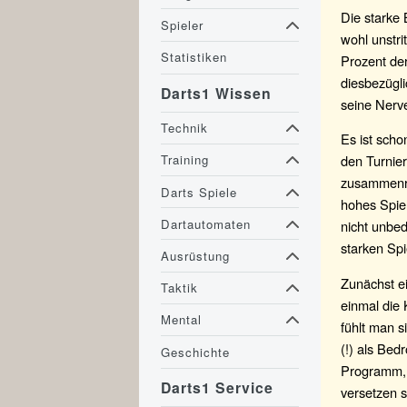
Die starke
Spieler
wohl unstri
Statistiken
Prozent der
diesbezügli
Darts1 Wissen
seine Nerv
Technik
Es ist scho
den Turnier
Training
zusammenrüc
Darts Spiele
hohes Spiel
Dartautomaten
nicht unbed
starken Spi
Ausrüstung
Zunächst e
Taktik
einmal die 
Mental
fühlt man s
(!) als Bed
Geschichte
Programm, 
Darts1 Service
versetzen s