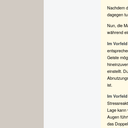
Nachdem di
dagegen t
Nun, die M
während ei
Im Vorfeld
entsprechen
Geiste mögl
hineinzuver
einstellt. 
Abnutzungse
ist.
Im Vorfeld
Stressreak
Lage kann 
Augen führt
das Doppel