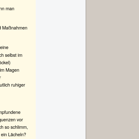
ann man
und Maßnahmen
 eine
ch selbst im
öckel)
l im Magen
r
tlich ruhiger
empfundene
quenzen vor
ch so schlimm,
 ein Lächeln?