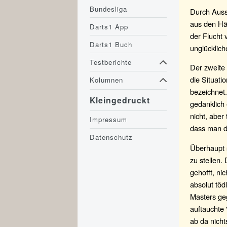
Bundesliga
Durch Aussc
aus den Hä
Darts1 App
der Flucht 
Darts1 Buch
unglücklic
Testberichte
Der zweite
die Situati
Kolumnen
bezeichnet.
Kleingedruckt
gedanklich 
nicht, aber
Impressum
dass man da
Datenschutz
Überhaupt s
zu stellen.
gehofft, ni
absolut töd
Masters ge
auftauchte 
ab da nicht