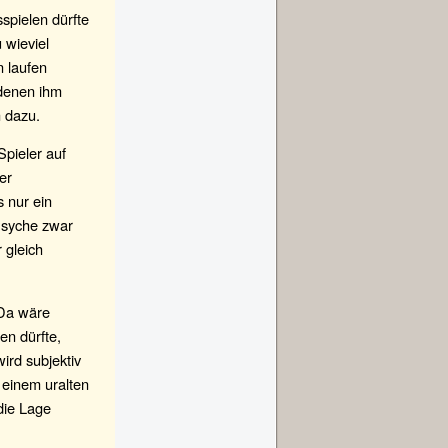
spielen dürfte
 wieviel
n laufen
 denen ihm
 dazu.
Spieler auf
er
 nur ein
 Psyche zwar
 gleich
 Da wäre
en dürfte,
ird subjektiv
 einem uralten
die Lage