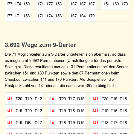
177
174
150
171
177
153
167
167
167
151
180
170
177
171
153
171
174
156
167
164
170
3.692 Wege zum 9-Darter
Die 71 Möglichkeiten zum 9-Darter unterteilen sich abermals, so dass
es insgesamt 3.692 Permutationen (Umstellungen) für das perfekte
Spiel gibt. Diese resultieren aus den 131 Permutationen bei den Scores
zwischen 151 und 180 Punkten sowie den 87 Permutationen beim
Checkout zwischen 141 und 170 Punkten. Als Beispiel soll die
Restpunktzahl von 141 dienen, die nach zwei 180ern übrig bleibt.
141
T20
T19
D12
141
T20
T17
D15
141
T20
T15
D18
141
T19
T20
D12
141
T19
T18
D15
141
T19
T16
D18
141
T19
DB
D17
141
T18
T19
D15
141
T18
T17
D18