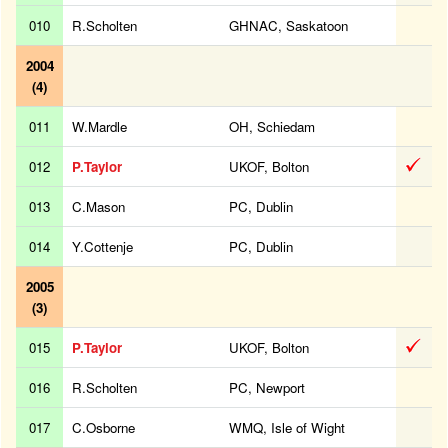
010
R.Scholten
GHNAC, Saskatoon
2004
(4)
011
W.Mardle
OH, Schiedam
012
P.Taylor
UKOF, Bolton
013
C.Mason
PC, Dublin
014
Y.Cottenje
PC, Dublin
2005
(3)
015
P.Taylor
UKOF, Bolton
016
R.Scholten
PC, Newport
017
C.Osborne
WMQ, Isle of Wight