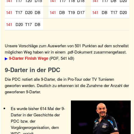
141
T17
T20
D15
141
T17
T18
D18
141
T17
DB
D20
141
T17
D20
DB
141
DB
T19
D17
141
DB
T17
D20
141
D20
T17
DB
Unsere Vorschläge zum Auswerfen von 501 Punkten auf dem schnellst
möglichen Weg haben wir in einem .pdf-Dokument zusammengefasst.
▶
9-Darter Finish Wege
(PDF, 541 kB)
9-Darter in der PDC
Die PDC notiert alle 9-Darter, die in Pro-Tour oder TV Turnieren
geworfen werden. Deutlich zu erkennen ist die Zunahme der Anzahl der
geworfenen 9-Darter.
Es wurde bisher 614 Mal der 9-
Darter in der Geschichte der
PDC bzw. der
Vorgängerorganisation, dem
WDC, erzielt.