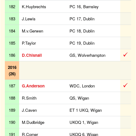
182
K.Huybrechts
PC 16, Barnsley
183
J.Lewis
PC 17, Dublin
184
M.v.Gerwen
PC 18, Dublin
185
P.Taylor
PC 19, Dublin
186
D.Chisnall
GS, Wolverhampton
2016
(26)
187
G.Anderson
WDC, London
188
R.Smith
QS, Wigan
189
J.Caven
ET 1 UKQ, Wigan
190
M.Dudbridge
UKOQ 1, Wigan
191
R.Corner
UKOQ 6, Wigan