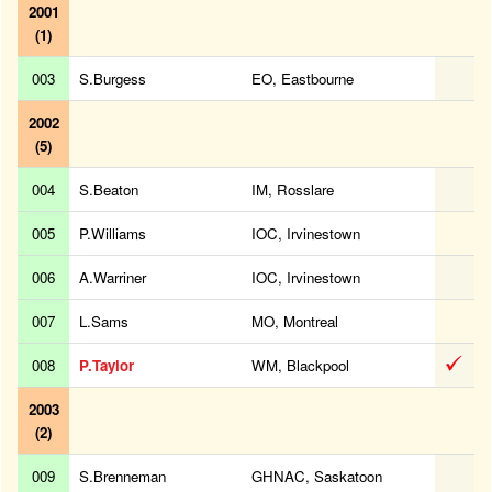
2001
(1)
003
S.Burgess
EO, Eastbourne
2002
(5)
004
S.Beaton
IM, Rosslare
005
P.Williams
IOC, Irvinestown
006
A.Warriner
IOC, Irvinestown
007
L.Sams
MO, Montreal
008
P.Taylor
WM, Blackpool
2003
(2)
009
S.Brenneman
GHNAC, Saskatoon