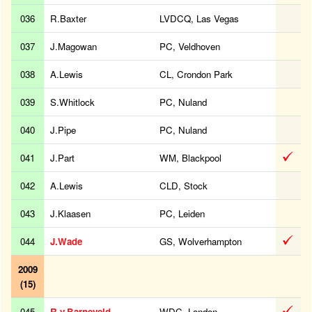
036
R.Baxter
LVDCQ, Las Vegas
037
J.Magowan
PC, Veldhoven
038
A.Lewis
CL, Crondon Park
039
S.Whitlock
PC, Nuland
040
J.Pipe
PC, Nuland
041
J.Part
WM, Blackpool
042
A.Lewis
CLD, Stock
043
J.Klaasen
PC, Leiden
044
J.Wade
GS, Wolverhampton
2009
(15)
045
R.v.Barneveld
WDC, London