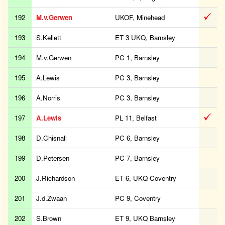
192
M.v.Gerwen
UKOF, Minehead
193
S.Kellett
ET 3 UKQ, Barnsley
194
M.v.Gerwen
PC 1, Barnsley
195
A.Lewis
PC 3, Barnsley
196
A.Norris
PC 3, Barnsley
197
A.Lewis
PL 11, Belfast
198
D.Chisnall
PC 6, Barnsley
199
D.Petersen
PC 7, Barnsley
200
J.Richardson
ET 6, UKQ Coventry
201
J.d.Zwaan
PC 9, Coventry
202
S.Brown
ET 9, UKQ Barnsley