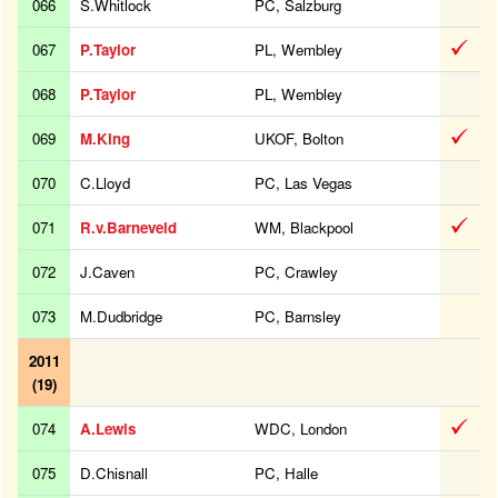
066
S.Whitlock
PC, Salzburg
067
P.Taylor
PL, Wembley
068
P.Taylor
PL, Wembley
069
M.King
UKOF, Bolton
070
C.Lloyd
PC, Las Vegas
071
R.v.Barneveld
WM, Blackpool
072
J.Caven
PC, Crawley
073
M.Dudbridge
PC, Barnsley
2011
(19)
074
A.Lewis
WDC, London
075
D.Chisnall
PC, Halle