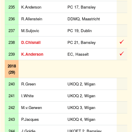
235
K.Anderson
PC 17, Barnsley
236
R.Allenstein
DDMQ, Maastricht
237
M.Suljovic
PC 19, Dublin
238
D.Chisnall
PC 21, Barnsley
239
K.Anderson
EC, Hasselt
2018
(29)
240
R.Green
UKOQ 2, Wigan
241
I.White
UKOQ 2, Wigan
242
M.v.Gerwen
UKOQ 3, Wigan
243
P.Jacques
UKOQ 4, Wigan
244
J.Goldie
UKQET 2, Barnsley