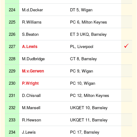
224
M.d.Decker
DT 5, Wigan
225
R.Williams
PC 6, Milton Keynes
226
S.Beaton
ET 3 UKQ, Barnsley
227
A.Lewis
PL, Liverpool
228
M.Dudbridge
CT 8, Barnsley
229
M.v.Gerwen
PC 9, Wigan
230
P.Wright
PC 10, Wigan
231
D.Chisnall
PC 12, Milton Keynes
232
M.Mansell
UKQET 10, Barnsley
233
R.Hewson
UKQET 11, Barnsley
234
J.Lewis
PC 17, Barnsley