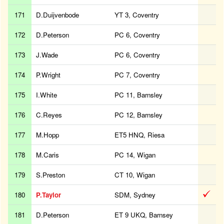
171
D.Duijvenbode
YT 3, Coventry
172
D.Peterson
PC 6, Coventry
173
J.Wade
PC 6, Coventry
174
P.Wright
PC 7, Coventry
175
I.White
PC 11, Barnsley
176
C.Reyes
PC 12, Barnsley
177
M.Hopp
ET5 HNQ, Riesa
178
M.Caris
PC 14, Wigan
179
S.Preston
CT 10, Wigan
180
P.Taylor
SDM, Sydney
181
D.Peterson
ET 9 UKQ, Barnsey