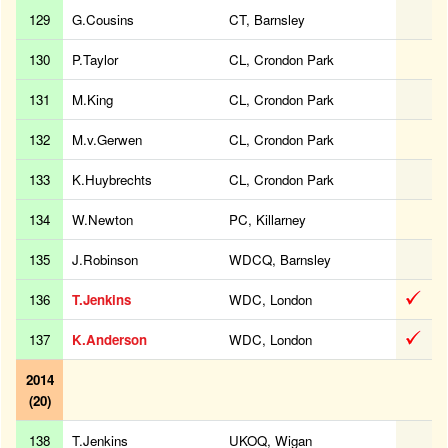
129
G.Cousins
CT, Barnsley
130
P.Taylor
CL, Crondon Park
131
M.King
CL, Crondon Park
132
M.v.Gerwen
CL, Crondon Park
133
K.Huybrechts
CL, Crondon Park
134
W.Newton
PC, Killarney
135
J.Robinson
WDCQ, Barnsley
136
T.Jenkins
WDC, London
137
K.Anderson
WDC, London
2014
(20)
138
T.Jenkins
UKOQ, Wigan