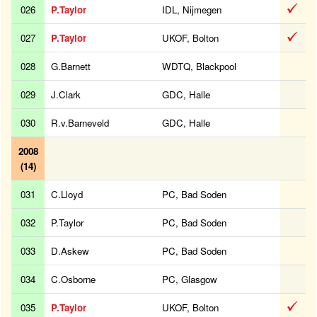
026
P.Taylor
IDL, Nijmegen
027
P.Taylor
UKOF, Bolton
028
G.Barnett
WDTQ, Blackpool
029
J.Clark
GDC, Halle
030
R.v.Barneveld
GDC, Halle
2008
(14)
031
C.Lloyd
PC, Bad Soden
032
P.Taylor
PC, Bad Soden
033
D.Askew
PC, Bad Soden
034
C.Osborne
PC, Glasgow
035
P.Taylor
UKOF, Bolton