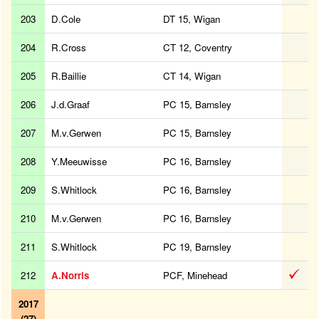
203
D.Cole
DT 15, Wigan
204
R.Cross
CT 12, Coventry
205
R.Baillie
CT 14, Wigan
206
J.d.Graaf
PC 15, Barnsley
207
M.v.Gerwen
PC 15, Barnsley
208
Y.Meeuwisse
PC 16, Barnsley
209
S.Whitlock
PC 16, Barnsley
210
M.v.Gerwen
PC 16, Barnsley
211
S.Whitlock
PC 19, Barnsley
212
A.Norris
PCF, Minehead
2017
(27)