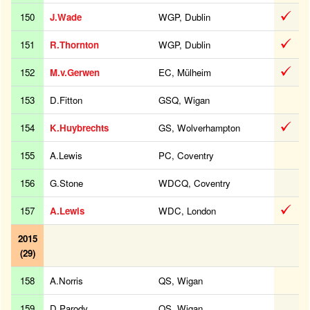
150
J.Wade
WGP, Dublin
151
R.Thornton
WGP, Dublin
152
M.v.Gerwen
EC, Mülheim
153
D.Fitton
GSQ, Wigan
154
K.Huybrechts
GS, Wolverhampton
155
A.Lewis
PC, Coventry
156
G.Stone
WDCQ, Coventry
157
A.Lewis
WDC, London
2015
(29)
158
A.Norris
QS, Wigan
159
D.Parody
QS, Wigan