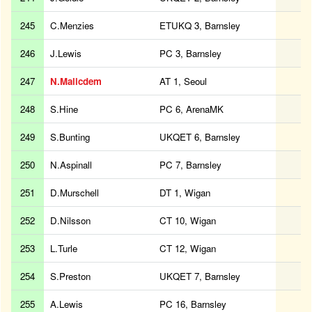
245
C.Menzies
ETUKQ 3, Barnsley
246
J.Lewis
PC 3, Barnsley
247
N.Malicdem
AT 1, Seoul
248
S.Hine
PC 6, ArenaMK
249
S.Bunting
UKQET 6, Barnsley
250
N.Aspinall
PC 7, Barnsley
251
D.Murschell
DT 1, Wigan
252
D.Nilsson
CT 10, Wigan
253
L.Turle
CT 12, Wigan
254
S.Preston
UKQET 7, Barnsley
255
A.Lewis
PC 16, Barnsley