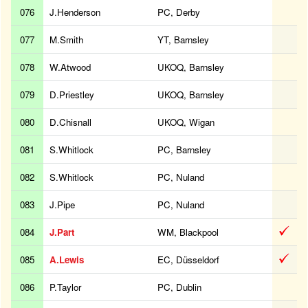
076
J.Henderson
PC, Derby
077
M.Smith
YT, Barnsley
078
W.Atwood
UKOQ, Barnsley
079
D.Priestley
UKOQ, Barnsley
080
D.Chisnall
UKOQ, Wigan
081
S.Whitlock
PC, Barnsley
082
S.Whitlock
PC, Nuland
083
J.Pipe
PC, Nuland
084
J.Part
WM, Blackpool
085
A.Lewis
EC, Düsseldorf
086
P.Taylor
PC, Dublin