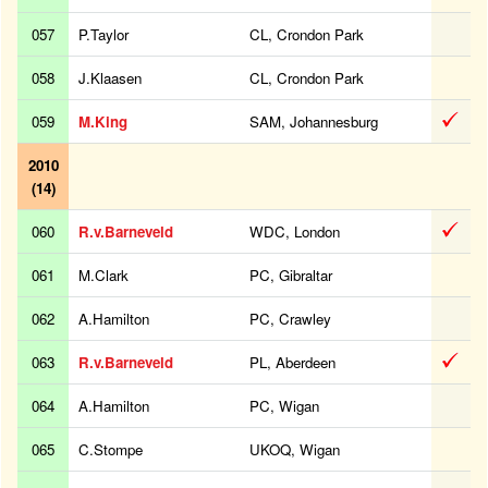
057
P.Taylor
CL, Crondon Park
058
J.Klaasen
CL, Crondon Park
059
M.King
SAM, Johannesburg
2010
(14)
060
R.v.Barneveld
WDC, London
061
M.Clark
PC, Gibraltar
062
A.Hamilton
PC, Crawley
063
R.v.Barneveld
PL, Aberdeen
064
A.Hamilton
PC, Wigan
065
C.Stompe
UKOQ, Wigan