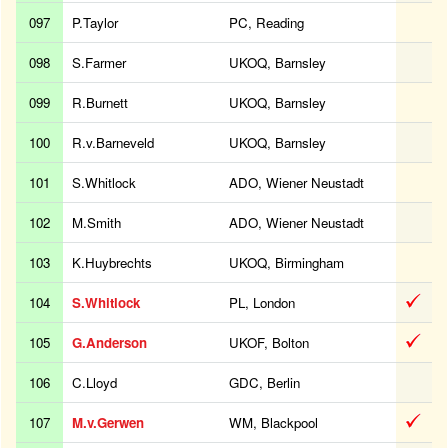
097
P.Taylor
PC, Reading
098
S.Farmer
UKOQ, Barnsley
099
R.Burnett
UKOQ, Barnsley
100
R.v.Barneveld
UKOQ, Barnsley
101
S.Whitlock
ADO, Wiener Neustadt
102
M.Smith
ADO, Wiener Neustadt
103
K.Huybrechts
UKOQ, Birmingham
104
S.Whitlock
PL, London
105
G.Anderson
UKOF, Bolton
106
C.Lloyd
GDC, Berlin
107
M.v.Gerwen
WM, Blackpool