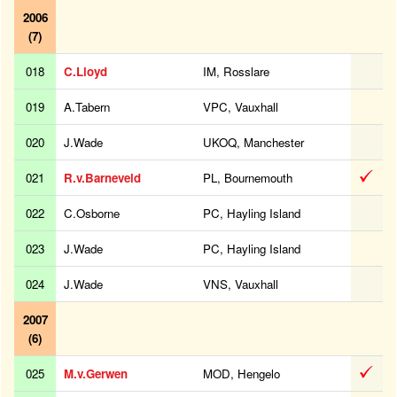
2006
(7)
018
C.Lloyd
IM, Rosslare
019
A.Tabern
VPC, Vauxhall
020
J.Wade
UKOQ, Manchester
021
R.v.Barneveld
PL, Bournemouth
022
C.Osborne
PC, Hayling Island
023
J.Wade
PC, Hayling Island
024
J.Wade
VNS, Vauxhall
2007
(6)
025
M.v.Gerwen
MOD, Hengelo