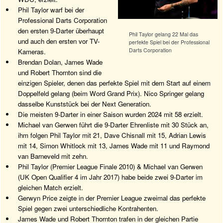
Phil Taylor warf bei der
Professional Darts Corporation
den ersten 9-Darter überhaupt
Phil Taylor gelang 22 Mal das
und auch den ersten vor TV-
perfekte Spiel bei der Professional
Darts Corporation
Kameras.
Brendan Dolan, James Wade
und Robert Thornton sind die
einzigen Spieler, denen das perfekte Spiel mit dem Start auf einem
Doppelfeld gelang (beim Word Grand Prix). Nico Springer gelang
dasselbe Kunststück bei der Next Generation.
Die meisten 9-Darter in einer Saison wurden 2024 mit 58 erzielt.
Michael van Gerwen führt die 9-Darter Ehrenliste mit 30 Stück an,
ihm folgen Phil Taylor mit 21, Dave Chisnall mit 15, Adrian Lewis
mit 14, Simon Whitlock mit 13, James Wade mit 11 und Raymond
van Barneveld mit zehn.
Phil Taylor (Premier League Finale 2010) & Michael van Gerwen
(UK Open Qualifier 4 im Jahr 2017) habe beide zwei 9-Darter im
gleichen Match erzielt.
Gerwyn Price zeigte in der Premier League zweimal das perfekte
Spiel gegen zwei unterschiedliche Kontrahenten.
James Wade und Robert Thornton trafen in der gleichen Partie