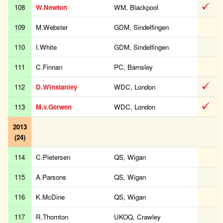
108
W.Newton
WM, Blackpool
109
M.Webster
GDM, Sindelfingen
110
I.White
GDM, Sindelfingen
111
C.Finnan
PC, Barnsley
112
D.Winstanley
WDC, London
113
M.v.Gerwen
WDC, London
2013
(24)
114
C.Pietersen
QS, Wigan
115
A.Parsons
QS, Wigan
116
K.McDine
QS, Wigan
117
R.Thornton
UKOQ, Crawley