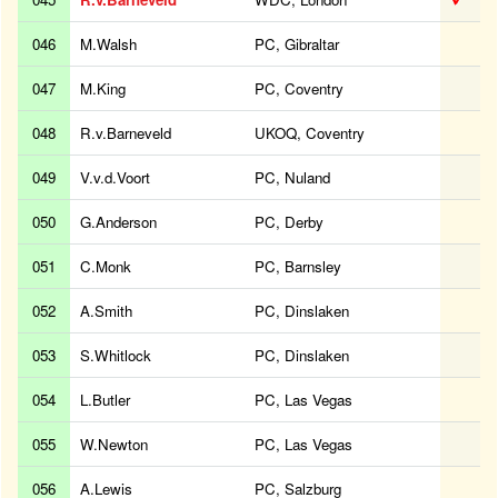
046
M.Walsh
PC, Gibraltar
047
M.King
PC, Coventry
048
R.v.Barneveld
UKOQ, Coventry
049
V.v.d.Voort
PC, Nuland
050
G.Anderson
PC, Derby
051
C.Monk
PC, Barnsley
052
A.Smith
PC, Dinslaken
053
S.Whitlock
PC, Dinslaken
054
L.Butler
PC, Las Vegas
055
W.Newton
PC, Las Vegas
056
A.Lewis
PC, Salzburg