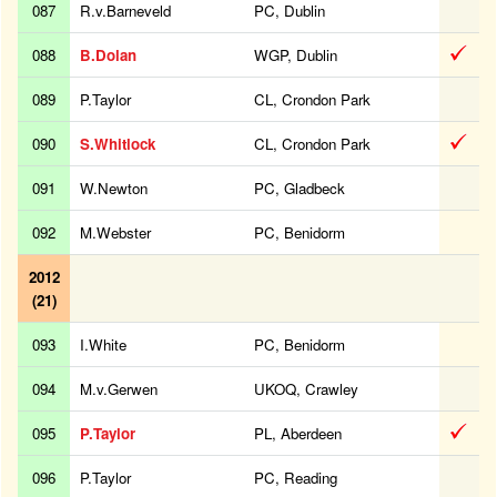
087
R.v.Barneveld
PC, Dublin
088
B.Dolan
WGP, Dublin
089
P.Taylor
CL, Crondon Park
090
S.Whitlock
CL, Crondon Park
091
W.Newton
PC, Gladbeck
092
M.Webster
PC, Benidorm
2012
(21)
093
I.White
PC, Benidorm
094
M.v.Gerwen
UKOQ, Crawley
095
P.Taylor
PL, Aberdeen
096
P.Taylor
PC, Reading