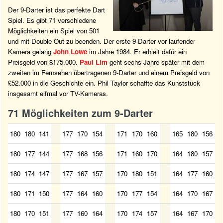
Der 9-Darter ist das perfekte Dart
Spiel. Es gibt 71 verschiedene
Möglichkeiten ein Spiel von 501
und mit Double Out zu beenden. Der erste 9-Darter vor laufender
Kamera gelang
John Lowe
im Jahre 1984. Er erhielt dafür ein
Preisgeld von $175.000.
Paul Lim
geht sechs Jahre später mit dem
zweiten im Fernsehen übertragenen 9-Darter und einem Preisgeld von
£52.000 in die Geschichte ein. Phil Taylor schaffte das Kunststück
insgesamt elfmal vor TV-Kameras.
71 Möglichkeiten zum 9-Darter
180
180
141
177
170
154
171
170
160
165
180
156
180
177
144
177
168
156
171
160
170
164
180
157
180
174
147
177
167
157
170
180
151
164
177
160
180
171
150
177
164
160
170
177
154
164
170
167
180
170
151
177
160
164
170
174
157
164
167
170