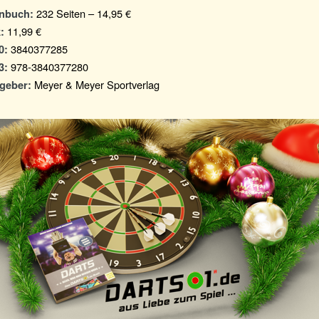
232 Seiten – 14,95 €
nbuch:
11,99 €
:
3840377285
0:
978-3840377280
3:
Meyer & Meyer Sportverlag
geber: