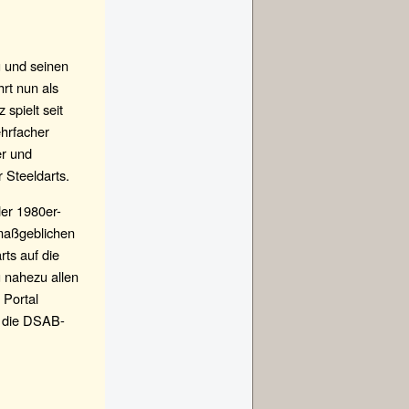
u und seinen
rt nun als
spielt seit
ehrfacher
er und
 Steeldarts.
der 1980er-
 maßgeblichen
rts auf die
 nahezu allen
 Portal
r die DSAB-