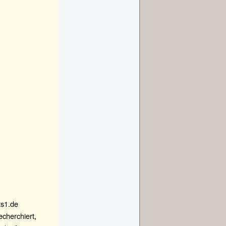
ts1.de
cherchiert,