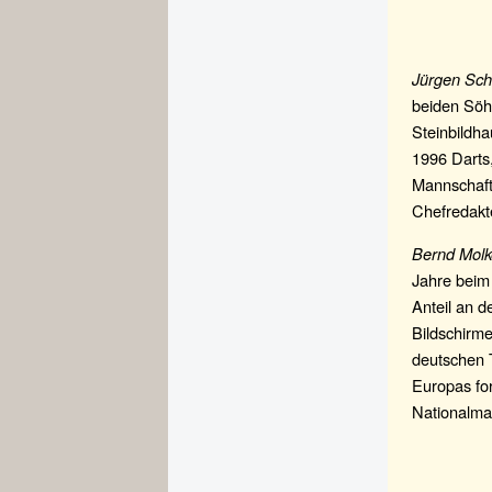
Jürgen Sch
beiden Söhn
Steinbildha
1996 Darts
Mannschaft
Chefredakte
Bernd Molk
Jahre beim
Anteil an d
Bildschirm
deutschen T
Europas fo
Nationalma