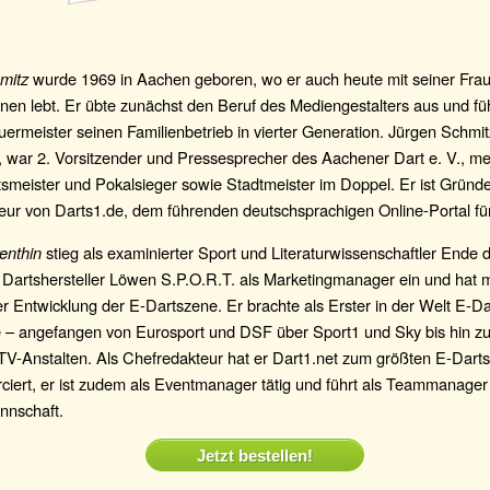
mitz
wurde 1969 in Aachen geboren, wo er auch heute mit seiner Fra
en lebt. Er übte zunächst den Beruf des Mediengestalters aus und füh
uermeister seinen Familienbetrieb in vierter Generation. Jürgen Schmitz 
, war 2. Vorsitzender und Pressesprecher des Aachener Dart e. V., m
smeister und Pokalsieger sowie Stadtmeister im Doppel. Er ist Gründ
ur von Darts1.de, dem führenden deutschsprachigen Online-Portal für
enthin
stieg als examinierter Sport und Literaturwissenschaftler Ende 
 Dartshersteller Löwen S.P.O.R.T. als Marketingmanager ein und hat
er Entwicklung der E-Dartszene. Er brachte als Erster in der Welt E-Da
e – angefangen von Eurosport und DSF über Sport1 und Sky bis hin zu
V-Anstalten. Als Chefredakteur hat er Dart1.net zum größten E-Darts
rciert, er ist zudem als Eventmanager tätig und führt als Teammanage
nnschaft.
Jetzt bestellen!