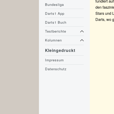
fundiert au
Bundesliga
den faszin
Stars und 
Darts1 App
Darts, wo g
Darts1 Buch
Testberichte
Kolumnen
Kleingedruckt
Impressum
Datenschutz