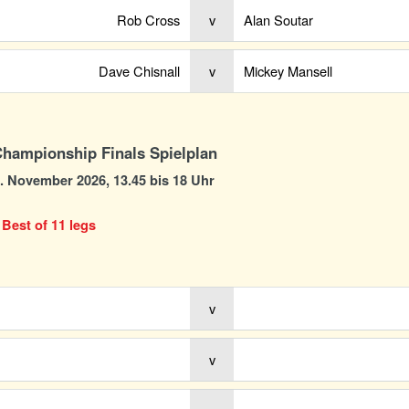
Rob Cross
v
Alan Soutar
Dave Chisnall
v
Mickey Mansell
Championship Finals Spielplan
7. November 2026, 13.45 bis 18 Uhr
 Best of 11 legs
v
v