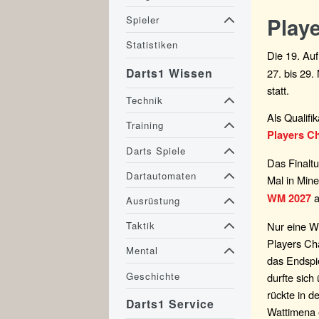
Play
Spieler
Statistiken
Die 19. Auf
Darts1 Wissen
27. bis 29
statt.
Technik
Als Qualifi
Training
Players C
Darts Spiele
Das Finalt
Dartautomaten
Mal in Mine
a
WM 2027
Ausrüstung
Nur eine W
Taktik
Players Ch
Mental
das Endspi
Geschichte
durfte sich
rückte in 
Darts1 Service
Wattimena e