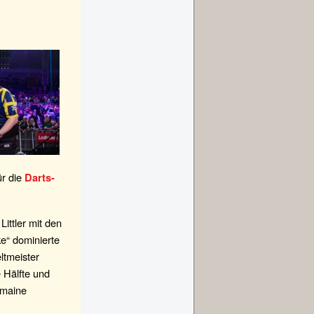
ür die
Darts-
ttler mit den
e“ dominierte
ltmeister
 Hälfte und
rmaine