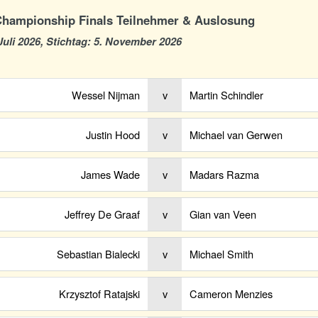
Championship Finals Teilnehmer & Auslosung
Juli 2026, Stichtag: 5. November 2026
Wessel Nijman
v
Martin Schindler
Justin Hood
v
Michael van Gerwen
James Wade
v
Madars Razma
Jeffrey De Graaf
v
Gian van Veen
Sebastian Bialecki
v
Michael Smith
Krzysztof Ratajski
v
Cameron Menzies