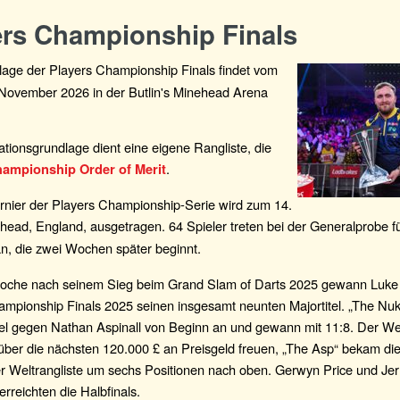
ers Championship Finals
lage der Players Championship Finals findet vom
. November 2026 in der Butlin's Minehead Arena
kationsgrundlage dient eine eigene Rangliste, die
.
hampionship Order of Merit
urnier der Players Championship-Serie wird zum 14.
head, England, ausgetragen. 64 Spieler treten bei der Generalprobe f
n, die zwei Wochen später beginnt.
oche nach seinem Sieg beim Grand Slam of Darts 2025 gewann Luke Li
ampionship Finals 2025 seinen insgesamt neunten Majortitel. „The Nuk
el gegen Nathan Aspinall von Beginn an und gewann mit 11:8. Der We
 über die nächsten 120.000 £ an Preisgeld freuen, „The Asp“ bekam die
der Weltrangliste um sechs Positionen nach oben. Gerwyn Price und Je
rreichten die Halbfinals.