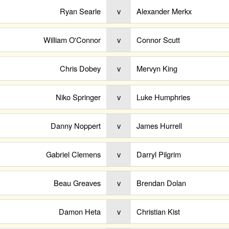
Ryan Searle
v
Alexander Merkx
William O'Connor
v
Connor Scutt
Chris Dobey
v
Mervyn King
Niko Springer
v
Luke Humphries
Danny Noppert
v
James Hurrell
Gabriel Clemens
v
Darryl Pilgrim
Beau Greaves
v
Brendan Dolan
Damon Heta
v
Christian Kist