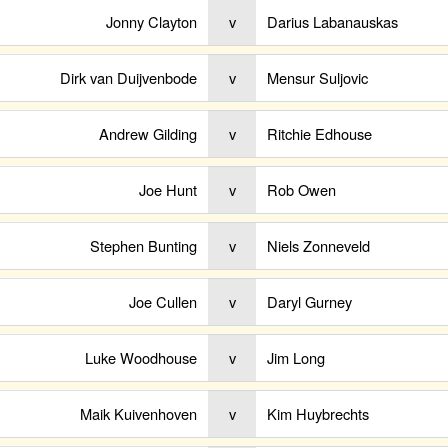
Jonny Clayton
v
Darius Labanauskas
Dirk van Duijvenbode
v
Mensur Suljovic
Andrew Gilding
v
Ritchie Edhouse
Joe Hunt
v
Rob Owen
Stephen Bunting
v
Niels Zonneveld
Joe Cullen
v
Daryl Gurney
Luke Woodhouse
v
Jim Long
Maik Kuivenhoven
v
Kim Huybrechts