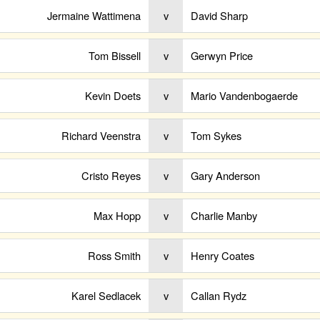
Jermaine Wattimena
v
David Sharp
Tom Bissell
v
Gerwyn Price
Kevin Doets
v
Mario Vandenbogaerde
Richard Veenstra
v
Tom Sykes
Cristo Reyes
v
Gary Anderson
Max Hopp
v
Charlie Manby
Ross Smith
v
Henry Coates
Karel Sedlacek
v
Callan Rydz