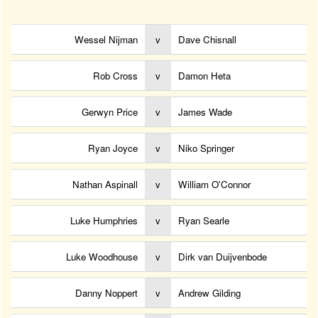
Wessel Nijman
v
Dave Chisnall
Rob Cross
v
Damon Heta
Gerwyn Price
v
James Wade
Ryan Joyce
v
Niko Springer
Nathan Aspinall
v
William O'Connor
Luke Humphries
v
Ryan Searle
Luke Woodhouse
v
Dirk van Duijvenbode
Danny Noppert
v
Andrew Gilding