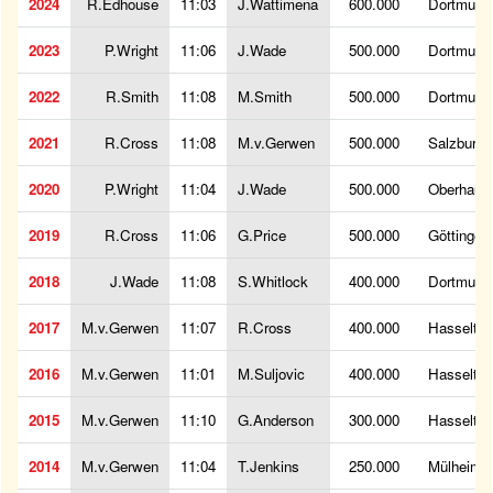
2024
R.Edhouse
11:03
J.Wattimena
600.000
Dortmund
2023
P.Wright
11:06
J.Wade
500.000
Dortmund
2022
R.Smith
11:08
M.Smith
500.000
Dortmund
2021
R.Cross
11:08
M.v.Gerwen
500.000
Salzburg
2020
P.Wright
11:04
J.Wade
500.000
Oberhaus
2019
R.Cross
11:06
G.Price
500.000
Göttingen
2018
J.Wade
11:08
S.Whitlock
400.000
Dortmund
2017
M.v.Gerwen
11:07
R.Cross
400.000
Hasselt
2016
M.v.Gerwen
11:01
M.Suljovic
400.000
Hasselt
2015
M.v.Gerwen
11:10
G.Anderson
300.000
Hasselt
2014
M.v.Gerwen
11:04
T.Jenkins
250.000
Mülheim