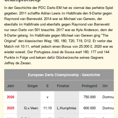
In der Geschichte der PDC Darts-EM hat es viermal das perfekte Spiel
gegeben. 2011 schaffte Adrian Lewis im Halbfinale den 9-Darter gegen
Raymond van Barneveld. 2014 war es Michael van Gerwen, der
ebenfalls im Halbfinale und ebenfalls gegen Raymond van Barneveld
nur neun Darts von 501 brauchte. 2017 war es Kyle Anderson, dem der
9-Darter gelang. Im Halbfinale gegen Michael van Gerwen ging "The
Original" den klassischen Weg: 180, 180, T20, T19, D12. Er verlor das
Match mit 10:11, erhielt jedoch einen Bonus von 25.000 £. 2020 war es
wieder soweit. Der Portugiese José de Sousa warf 180, 177 und 144
Punkte in Folge und bekam dafür Glückwünsche seines Gegners
Jeffrey de Zwaan.
European Darts Championship - Geschichte
Jahr
Sieger
E
Finalist
Preisgeld
Ort
2026
v
750.000
Dortmund
2025
G.v.Veen
11:10
L.Humphries
600.000
Dortmund