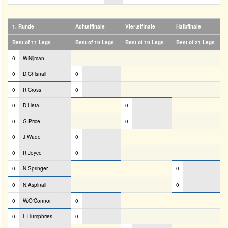
1. Runde
Achtelfinale
Viertelfinale
Halbfinale
Best of 11 Legs
Best of 19 Legs
Best of 19 Legs
Best of 21 Legs
0
W.Nijman
0
D.Chisnall
0
0
R.Cross
0
0
D.Heta
0
0
G.Price
0
0
J.Wade
0
0
R.Joyce
0
0
N.Springer
0
0
N.Aspinall
0
0
W.O'Connor
0
0
L.Humphries
0