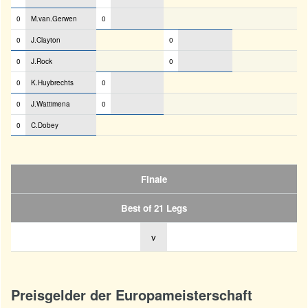
0
M.van.Gerwen
0
0
J.Clayton
0
0
J.Rock
0
0
K.Huybrechts
0
0
J.Wattimena
0
0
C.Dobey
Finale
Best of 21 Legs
v
Preisgelder der Europameisterschaft