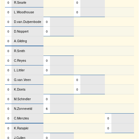
0
R.Searle
0
0
L.Woodhouse
0
0
D.van.Duijvenbode
0
0
D.Noppert
0
0
A.Gilding
0
R.Smith
0
C.Reyes
0
0
L.Littler
0
0
G.van.Veen
0
0
K.Doets
0
0
M.Schindler
0
0
N.Zonneveld
6
0
C.Menzies
0
0
K.Ratajski
0
0
J.Cullen
0