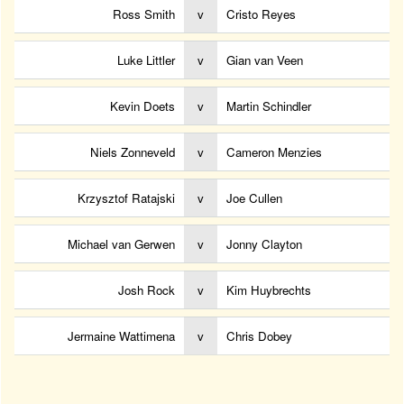
Ross Smith
v
Cristo Reyes
Luke Littler
v
Gian van Veen
Kevin Doets
v
Martin Schindler
Niels Zonneveld
v
Cameron Menzies
Krzysztof Ratajski
v
Joe Cullen
Michael van Gerwen
v
Jonny Clayton
Josh Rock
v
Kim Huybrechts
Jermaine Wattimena
v
Chris Dobey