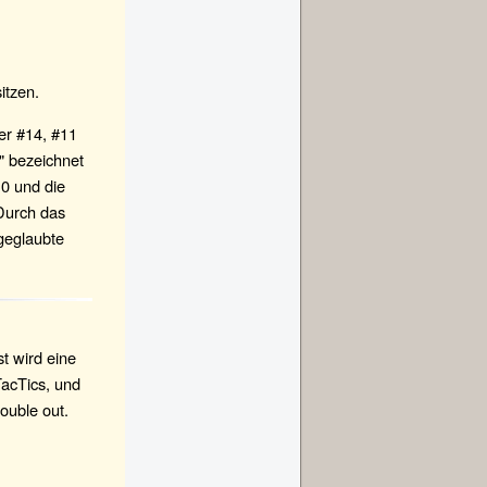
itzen.
der #14, #11
" bezeichnet
10 und die
Durch das
 geglaubte
t wird eine
TacTics, und
double out.