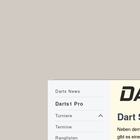
Darts News
Darts1 Pro
Dart 
Turniere
Termine
Neben dem 
gibt es ein
Ranglisten