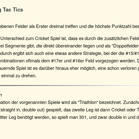
g Tac Tics
benen Felder als Erster dreimal treffen und die höchste Punktzahl bes
Unterschied zum Cricket Spiel ist, dass es durch die zusätzlichen Fel
i Segmente gibt, die direkt übereinander liegen und als "Doppelfelder
urch ergibt sich auch eine etwas andere Strategie, bei der die #15/#
mbinationen oftmals dem #17er und #16er Feld vorgezogen werden. 
uernde Spiel ist es darüber hinaus eher möglich, eine schon verloren
 einmal zu drehen.
n
tion der vorgenannten Spiele wird als "Triathlon" bezeichnet. Zunächs
(straight in, double out) gespielt, das zweite Leg ist dann Cricket oder 
dritter Leg benötigt werden, so spielt man 301, und zwar double in und 