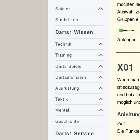
möchten hie
Spieler
Auswahl zu 
Gruppen ein
Statistiken
Darts1 Wissen
Anfänger 
Technik
Training
X0
Darts Spiele
Dartautomaten
Wenn man vo
ist sozusag
Ausrüstung
und bei all
Taktik
möglich und
Mental
Anleitun
Geschichte
Ziel
:
Die Punkte 
Darts1 Service