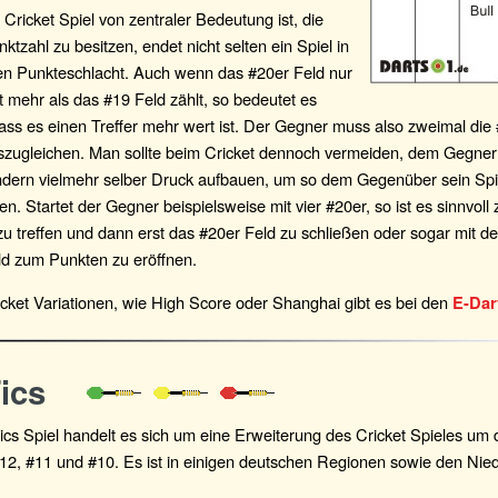
Cricket Spiel von zentraler Bedeutung ist, die
ktzahl zu besitzen, endet nicht selten ein Spiel in
en Punkteschlacht. Auch wenn das #20er Feld nur
 mehr als das #19 Feld zählt, so bedeutet es
ss es einen Treffer mehr wert ist. Der Gegner muss also zweimal die #
szugleichen. Man sollte beim Cricket dennoch vermeiden, dem Gegner 
ndern vielmehr selber Druck aufbauen, um so dem Gegenüber sein Spi
n. Startet der Gegner beispielsweise mit vier #20er, so ist es sinnvoll
zu treffen und dann erst das #20er Feld zu schließen oder sogar mit d
ld zum Punkten zu eröffnen.
cket Variationen, wie High Score oder Shanghai gibt es bei den
E-Dar
Tics
cs Spiel handelt es sich um eine Erweiterung des Cricket Spieles um 
#12, #11 und #10. Es ist in einigen deutschen Regionen sowie den Nie