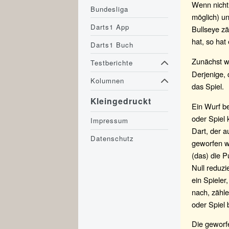
Wenn nicht 
Bundesliga
möglich) u
Darts1 App
Bullseye zä
hat, so hat
Darts1 Buch
Zunächst wi
Testberichte
Derjenige, 
Kolumnen
das Spiel.
Kleingedruckt
Ein Wurf be
oder Spiel
Impressum
Dart, der a
Datenschutz
geworfen w
(das) die P
Null reduzi
ein Spieler
nach, zähle
oder Spiel 
Die geworf