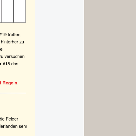
19 treffen,
hinterher zu
el
 zu versuchen
er #18 das
.
t Regeln
die Felder
derlanden sehr