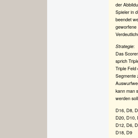
der Abbildu
Spieler in 
beendet we
geworfene 
Verdeutlic
Strategie
:
Das Scoren 
sprich Trip
Triple Feld
Segmente z
Auswurfwege
kann man sa
werden soll
D16, D8, D
D20, D10,
D12, D6, 
D18, D9