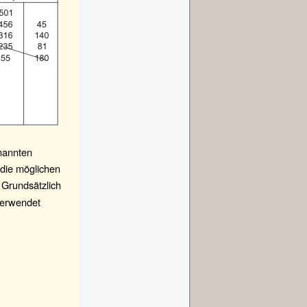
enannten
die möglichen
 Grundsätzlich
 verwendet