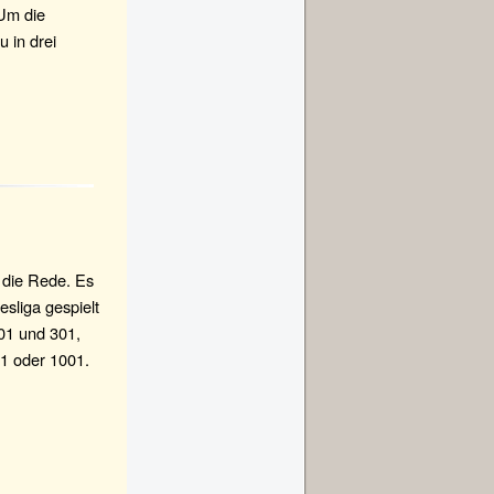
 Um die
 in drei
 die Rede. Es
sliga gespielt
101 und 301,
01 oder 1001.