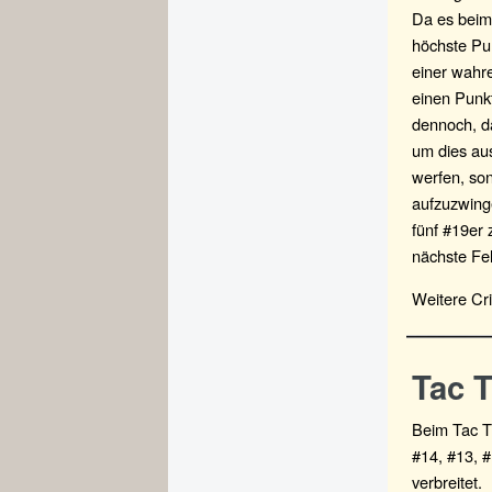
Da es beim 
höchste Pun
einer wahr
einen Punkt
dennoch, da
um dies au
werfen, so
aufzuzwinge
fünf #19er 
nächste Fe
Weitere Cri
Tac 
Beim Tac Ti
#14, #13, 
verbreitet.